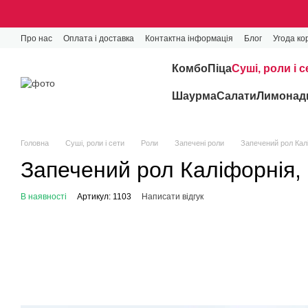
Перейти до основного контенту
Про нас
Оплата і доставка
Контактна інформація
Блог
Угода ко
Комбо
Піца
Cуші, роли і с
Шаурма
Салати
Лимонади
Головна
Cуші, роли і сети
Роли
Запечені роли
Запечений рол Калі
Запечений рол Каліфорнія, 
В наявності
Артикул: 1103
Написати відгук