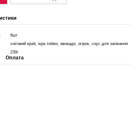
истики
т
8шт
сніговий краб, ікра тобіко, авокадо, огірок, соус для запікання
230г
Оплата