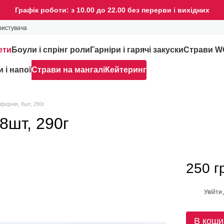
Графік роботи: з 10.00 до 22.00 без перерви і вихідних
ристувача
ети
Боули і спрінг роли
Гарніри і гарячі закуски
Страви 
 і напої
Страви на мангалі
Кейтеринг
форнія, 8шт, 290г
8шт, 290г
250 г
Увійти
%
В коши