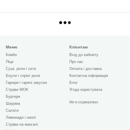
Меню
Клієнтам
Комбо
Вхід до кабінету
Піца
Про нас
Cуші, роли і сети
Оплата і доставка
Боули і спрінг роли
Контактна інформація
Гарніри і гарячі закуски
Блог
Страви WOK
Угода користувача
Бургери
Ми в соцмережах
Шаурма
Салати
Лимонади і напої
Страви на мангалі