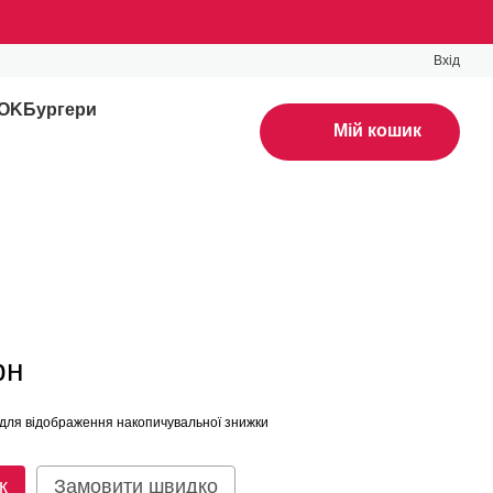
Вхід
WOK
Бургери
Мій кошик
рн
для відображення накопичувальної знижки
к
Замовити швидко