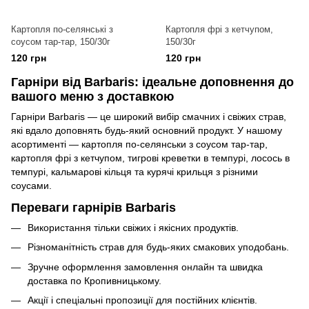
Картопля по-селянські з
Картопля фрі з кетчупом,
соусом тар-тар, 150/30г
150/30г
120 грн
120 грн
Гарніри від Barbaris: ідеальне доповнення до
вашого меню з доставкою
Гарніри Barbaris — це широкий вибір смачних і свіжих страв,
які вдало доповнять будь-який основний продукт. У нашому
асортименті — картопля по-селянськи з соусом тар-тар,
картопля фрі з кетчупом, тигрові креветки в темпурі, лосось в
темпурі, кальмарові кільця та курячі крильця з різними
соусами.
Переваги гарнірів Barbaris
Використання тільки свіжих і якісних продуктів.
Різноманітність страв для будь-яких смакових уподобань.
Зручне оформлення замовлення онлайн та швидка
доставка по Кропивницькому.
Акції і спеціальні пропозиції для постійних клієнтів.