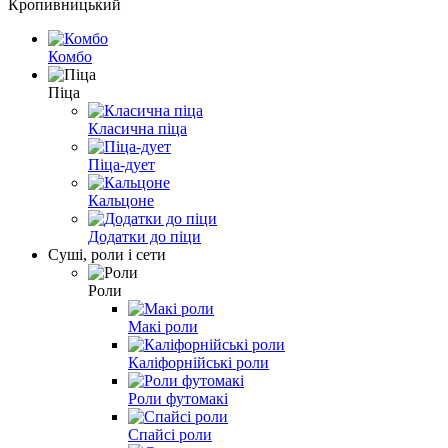
Кропивницький
Комбо
Піца
Класична піца
Піца-дует
Кальцоне
Додатки до піци
Cуші, роли і сети
Роли
Макі роли
Каліфорнійські роли
Роли футомакі
Спайсі роли