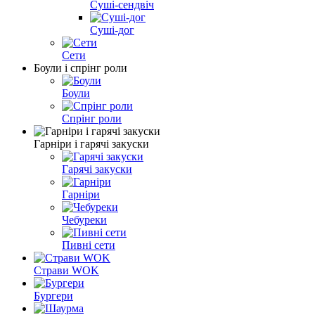
Суші-сендвіч
Суші-дог
Сети
Боули і спрінг роли
Боули
Спрінг роли
Гарніри і гарячі закуски
Гарячі закуски
Гарніри
Чебуреки
Пивні сети
Страви WOK
Бургери