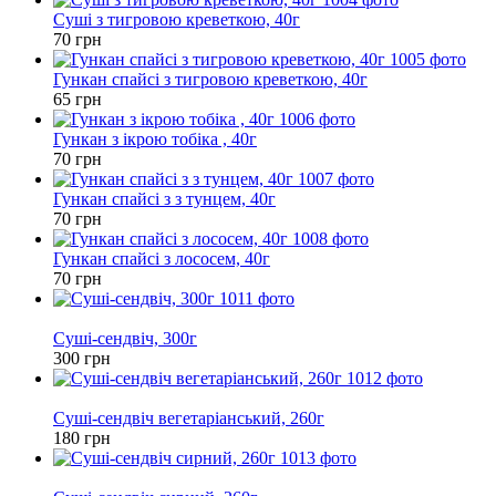
Суші з тигровою креветкою, 40г
70 грн
Гункан спайсі з тигровою креветкою, 40г
65 грн
Гункан з ікрою тобіка , 40г
70 грн
Гункан спайсі з з тунцем, 40г
70 грн
Гункан спайсі з лососем, 40г
70 грн
Новинка
Суші-сендвіч, 300г
300 грн
Новинка
Суші-сендвіч вегетаріанський, 260г
180 грн
Новинка