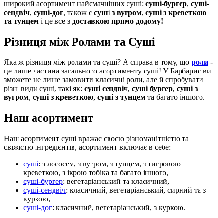
широкий асортимент найсмачніших суші:
суші-бургер
,
суші-
сендвіч
,
суші-дог
, також є
суші з вугром
,
суші з креветкою
та тунцем
і це все з
доставкою прямо додому!
Різниця між Ролами та Суші
Яка ж різниця між ролами та суші? А справа в тому, що
роли
-
це лише частина загального асортименту суші! У Барбарис ви
зможете не лише замовити класичні роли, але й спробувати
різні види суші, такі як:
суші сендвіч
,
суші бургер
,
суші з
вугром
,
суші з креветкою
,
суші з тунцем
та багато іншого.
Наш асортимент
Наш асортимент суші вражає своєю різноманітністю та
свіжістю інгредієнтів, асортимент включає в себе:
суші
: з лососем, з вугром, з тунцем, з тигровою
креветкою, з ікрою тобіка та багато іншого,
суші-бургер
: вегетаріанський та класичний,
суші-сендвіч
: класичний, вегетаріанський, сирний та з
куркою,
суші-дог
: класичний, вегетаріанський, з куркою.