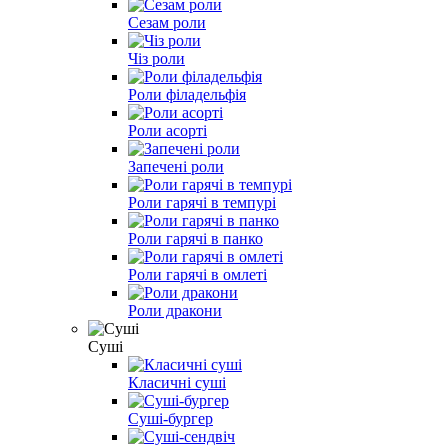
Сезам роли
Чіз роли
Роли філадельфія
Роли асорті
Запечені роли
Роли гарячі в темпурі
Роли гарячі в панко
Роли гарячі в омлеті
Роли дракони
Суші
Класичні суші
Суші-бургер