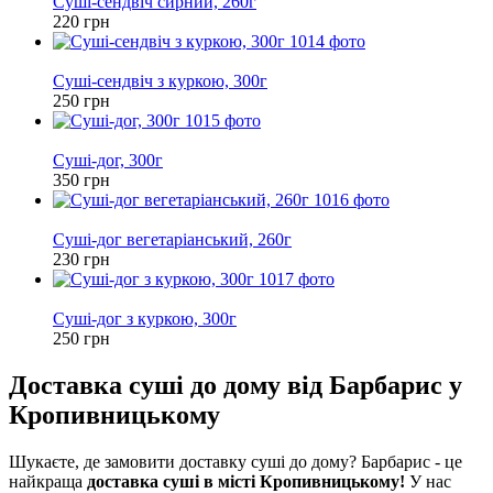
Суші-сендвіч сирний, 260г
220 грн
Новинка
Суші-сендвіч з куркою, 300г
250 грн
Новинка
Суші-дог, 300г
350 грн
Новинка
Суші-дог вегетаріанський, 260г
230 грн
Новинка
Суші-дог з куркою, 300г
250 грн
Доставка суші до дому від Барбарис у
Кропивницькому
Шукаєте, де замовити доставку суші до дому? Барбарис - це
найкраща
доставка суші в місті Кропивницькому!
У нас