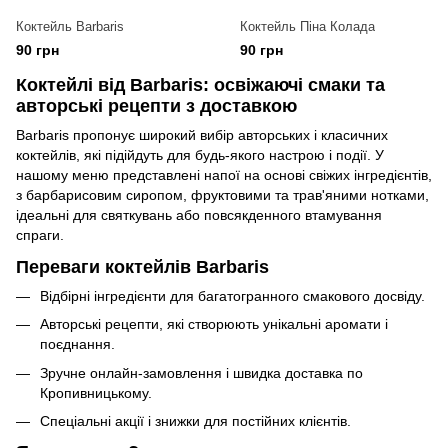
Коктейль Barbaris
Коктейль Піна Колада
90 грн
90 грн
Коктейлі від Barbaris: освіжаючі смаки та
авторські рецепти з доставкою
Barbaris пропонує широкий вибір авторських і класичних
коктейлів, які підійдуть для будь-якого настрою і події. У
нашому меню представлені напої на основі свіжих інгредієнтів,
з барбарисовим сиропом, фруктовими та трав'яними нотками,
ідеальні для святкувань або повсякденного втамування
спраги.
Переваги коктейлів Barbaris
Відбірні інгредієнти для багатогранного смакового досвіду.
Авторські рецепти, які створюють унікальні аромати і
поєднання.
Зручне онлайн-замовлення і швидка доставка по
Кропивницькому.
Спеціальні акції і знижки для постійних клієнтів.