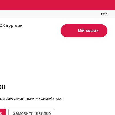
Вхід
WOK
Бургери
Мій кошик
рн
для відображення накопичувальної знижки
к
Замовити швидко