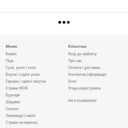
Меню
Клієнтам
Комбо
Вхід до кабінету
Піца
Про нас
Cуші, роли і сети
Оплата і доставка
Боули і спрінг роли
Контактна інформація
Гарніри і гарячі закуски
Блог
Страви WOK
Угода користувача
Бургери
Ми в соцмережах
Шаурма
Салати
Лимонади і напої
Страви на мангалі