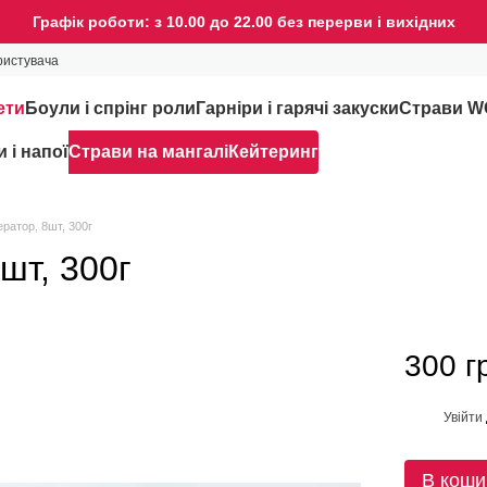
Графік роботи: з 10.00 до 22.00 без перерви і вихідних
ристувача
ети
Боули і спрінг роли
Гарніри і гарячі закуски
Страви 
 і напої
Страви на мангалі
Кейтеринг
ратор, 8шт, 300г
шт, 300г
300 г
Увійти
%
В коши