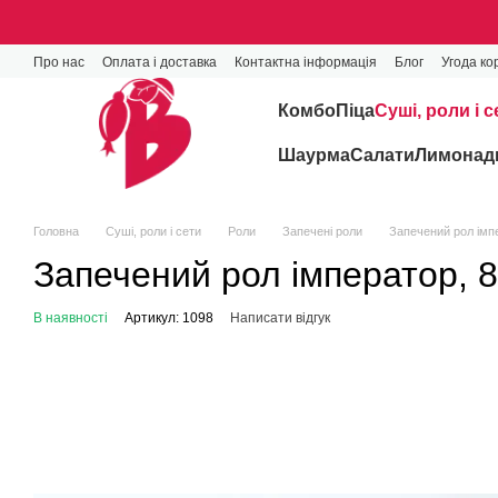
Перейти до основного контенту
Про нас
Оплата і доставка
Контактна інформація
Блог
Угода ко
Комбо
Піца
Cуші, роли і с
Шаурма
Салати
Лимонади
Головна
Cуші, роли і сети
Роли
Запечені роли
Запечений рол імпе
Запечений рол імператор, 8
В наявності
Артикул: 1098
Написати відгук