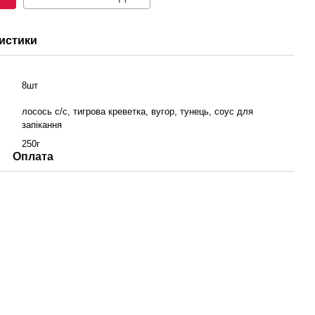
истики
8шт
лосось с/с, тигрова креветка, вугор, тунець, соус для
запікання
250г
Оплата