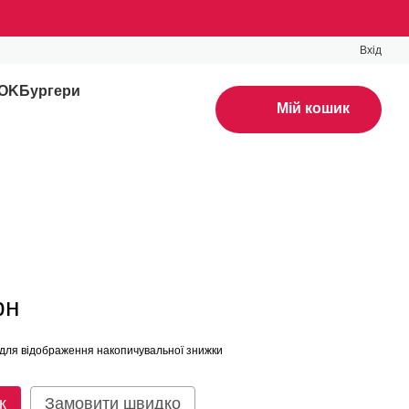
Вхід
WOK
Бургери
Мій кошик
рн
для відображення накопичувальної знижки
к
Замовити швидко