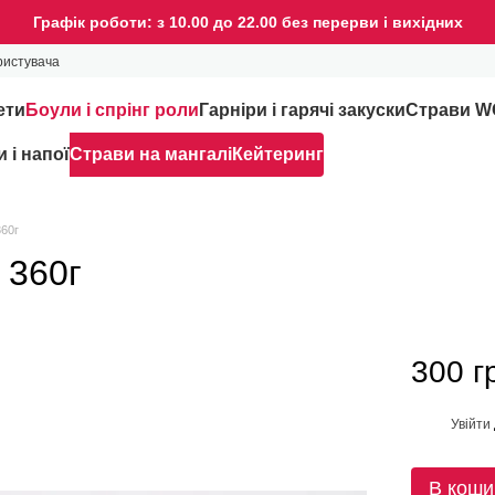
Графік роботи: з 10.00 до 22.00 без перерви і вихідних
ристувача
ети
Боули і спрінг роли
Гарніри і гарячі закуски
Страви 
 і напої
Страви на мангалі
Кейтеринг
360г
 360г
300 г
Увійти
%
В коши