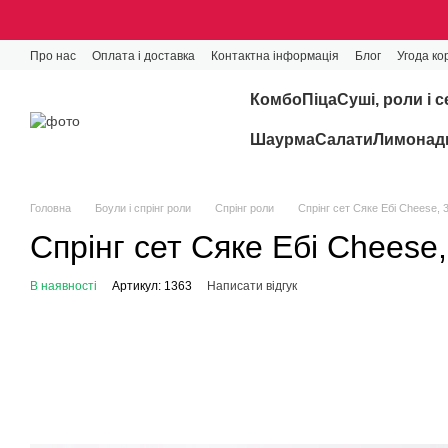
Перейти до основного контенту
Про нас
Оплата і доставка
Контактна інформація
Блог
Угода ко
Комбо
Піца
Cуші, роли і с
Шаурма
Салати
Лимонади
Головна
Боули і спрінг роли
Спрінг роли
Спрінг сет Сяке Ебі Cheese, 
Спрінг сет Сяке Ебі Cheese,
В наявності
Артикул: 1363
Написати відгук