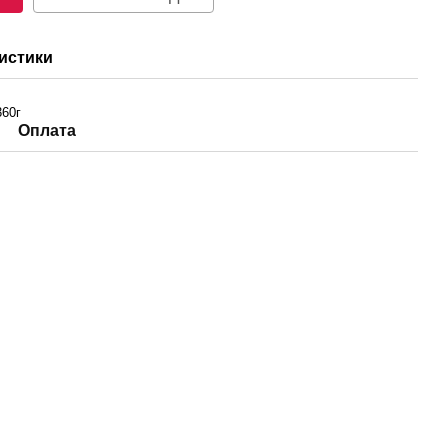
истики
360г
Оплата