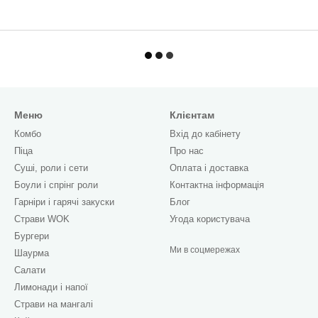
Меню
Клієнтам
Комбо
Вхід до кабінету
Піца
Про нас
Cуші, роли і сети
Оплата і доставка
Боули і спрінг роли
Контактна інформація
Гарніри і гарячі закуски
Блог
Страви WOK
Угода користувача
Бургери
Ми в соцмережах
Шаурма
Салати
Лимонади і напої
Страви на мангалі