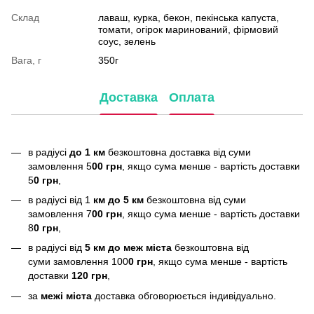
Склад
лаваш, курка, бекон, пекінська капуста,
томати, огірок маринований, фірмовий
соус, зелень
Вага, г
350г
Доставка
Оплата
в радіусі
до 1 км
безкоштовна доставка від суми
замовлення 5
00 грн
, якщо сума менше - вартість доставки
5
0 грн
,
в радіусі від 1
км до 5 км
безкоштовна від суми
замовлення 7
00 грн
, якщо сума менше - вартість доставки
8
0 грн
,
в радіусі від
5 км до меж міста
безкоштовна від
суми замовлення 100
0 грн
, якщо сума менше - вартість
доставки
120 грн
,
за
межі міста
доставка обговорюється індивідуально.