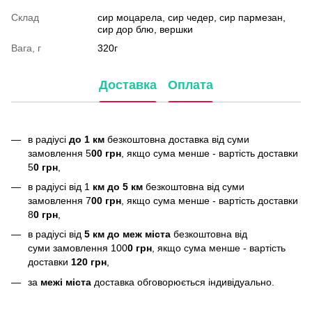
Склад
сир моцарела, сир чедер, сир пармезан,
сир дор блю, вершки
Вага, г
320г
Доставка
Оплата
в радіусі
до 1 км
безкоштовна доставка від суми
замовлення 5
00 грн
, якщо сума менше - вартість доставки
5
0 грн
,
в радіусі від 1
км до 5 км
безкоштовна від суми
замовлення 7
00 грн
, якщо сума менше - вартість доставки
8
0 грн
,
в радіусі від
5 км до меж міста
безкоштовна від
суми замовлення 100
0 грн
, якщо сума менше - вартість
доставки
120 грн
,
за
межі міста
доставка обговорюється індивідуально.