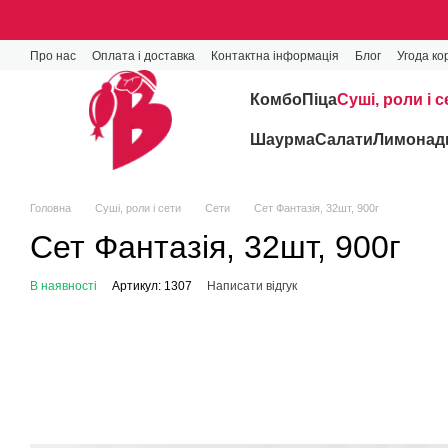
Перейти до основного контенту
Про нас
Оплата і доставка
Контактна інформація
Блог
Угода ко
Комбо
Піца
Cуші, роли і с
Шаурма
Салати
Лимонади
Головна
Cуші, роли і сети
Сети
Сет Фантазія, 32шт, 900г
Сет Фантазія, 32шт, 900г
В наявності
Артикул: 1307
Написати відгук