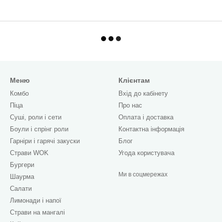
Меню
Клієнтам
Комбо
Вхід до кабінету
Піца
Про нас
Cуші, роли і сети
Оплата і доставка
Боули і спрінг роли
Контактна інформація
Гарніри і гарячі закуски
Блог
Страви WOK
Угода користувача
Бургери
Ми в соцмережах
Шаурма
Салати
Лимонади і напої
Страви на мангалі