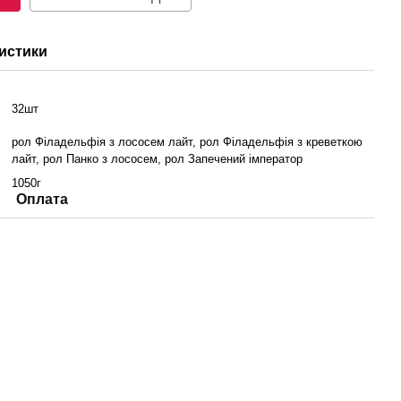
истики
32шт
рол Філадельфія з лососем лайт, рол Філадельфія з креветкою
лайт, рол Панко з лососем, рол Запечений імператор
1050г
Оплата