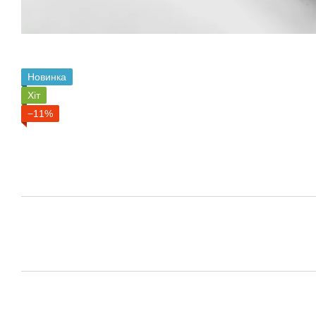
Новинка
Хіт
−11%