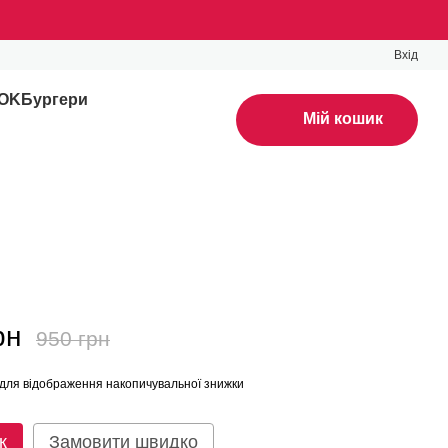
Вхід
WOK
Бургери
Мій кошик
рн
950 грн
для відображення накопичувальної знижки
к
Замовити швидко