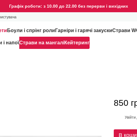
Графік роботи: з 10.00 до 22.00 без перерви і вихідних
ристувача
ети
Боули і спрінг роли
Гарніри і гарячі закуски
Страви 
 і напої
Страви на мангалі
Кейтеринг
850 г
Увійти
%
В коши