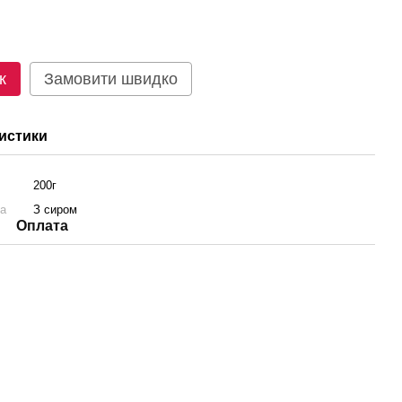
к
Замовити швидко
истики
200г
ка
З сиром
Оплата