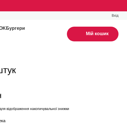
Вхід
WOK
Бургери
Мій кошик
штук
н
для відображення накопичувальної знижки
ека