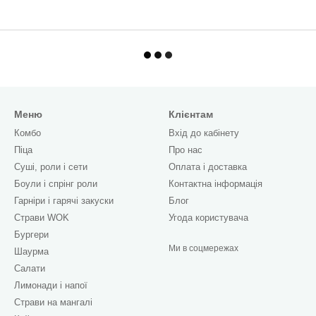
Меню
Клієнтам
Комбо
Вхід до кабінету
Піца
Про нас
Cуші, роли і сети
Оплата і доставка
Боули і спрінг роли
Контактна інформація
Гарніри і гарячі закуски
Блог
Страви WOK
Угода користувача
Бургери
Ми в соцмережах
Шаурма
Салати
Лимонади і напої
Страви на мангалі