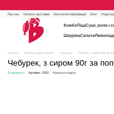
Перейти до основного контенту
Про нас
Оплата і доставка
Контактна інформація
Блог
Угода ко
Комбо
Піца
Cуші, роли і с
Шаурма
Салати
Лимонади
Головна
Гарніри і гарячі закуски
Чебуреки
Чебурек, з сиром 90г за п
Чебурек, з сиром 90г за по
В наявності
Артикул: 1502
Написати відгук