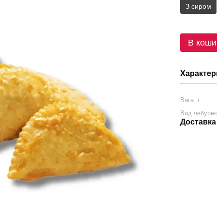
З сиром
В коши
Характер
Вага, г
Вид чебуре
Доставка