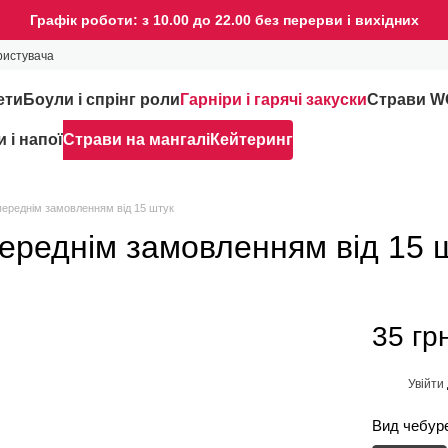
Графік роботи: з 10.00 до 22.00 без перерви і вихідних
ристувача
ети
Боули і спрінг роли
Гарніри і гарячі закуски
Страви 
 і напої
Страви на мангалі
Кейтеринг
опереднім замовленням від 15 штук
переднім замовленням від 15 
35 гр
Увійти
%
Вид чебур