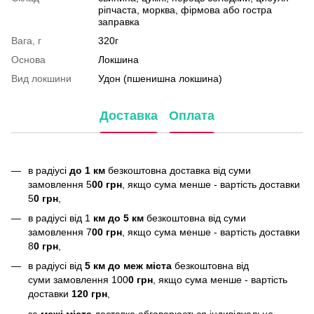
ріпчаста, морква, фірмова або гостра
заправка
Вага, г
320г
Основа
Локшина
Вид локшини
Удон (пшенишна локшина)
Доставка
Оплата
в радіусі
до 1 км
безкоштовна доставка від суми
замовлення 5
00 грн
, якщо сума менше - вартість доставки
5
0 грн
,
в радіусі від 1
км до 5 км
безкоштовна від суми
замовлення 7
00 грн
, якщо сума менше - вартість доставки
8
0 грн
,
в радіусі від
5 км до меж міста
безкоштовна від
суми замовлення 100
0 грн
, якщо сума менше - вартість
доставки
120 грн
,
за
межі міста
доставка обговорюється індивідуально.