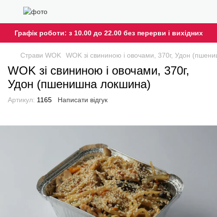
Графік роботи: з 10.00 до 22.00 без перерви і вихідних
Страви WOK
WOK зі свининою і овочами, 370г, Удон (пшен
WOK зі свининою і овочами, 370г,
Удон (пшенишна локшина)
Артикул:
1165
Написати відгук