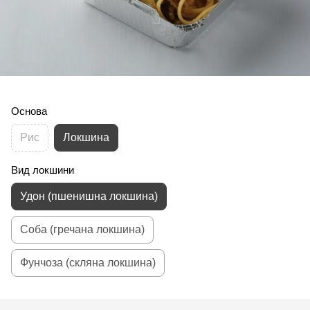
Основа
Рис
Локшина
Вид локшини
Удон (пшенишна локшина)
Соба (гречана локшина)
Фунчоза (скляна локшина)