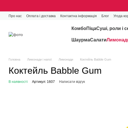
Перейти до основного контенту
Про нас
Оплата і доставка
Контактна інформація
Блог
Угода ко
Комбо
Піца
Cуші, роли і с
Шаурма
Салати
Лимонади
Головна
Лимонади і напої
Лимонади
Коктейль Babble Gum
Коктейль Babble Gum
В наявності
Артикул: 1607
Написати відгук