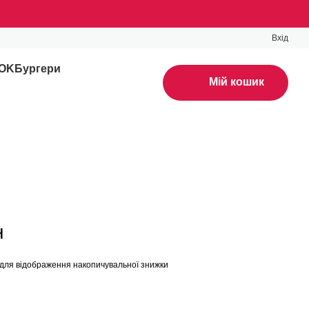
Вхід
WOK
Бургери
Мій кошик
н
для відображення накопичувальної знижки