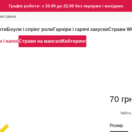
Графік роботи: з 10.00 до 22.00 без перерви і вихідних
ристувача
ети
Боули і спрінг роли
Гарніри і гарячі закуски
Страви 
 і напої
Страви на мангалі
Кейтеринг
70 гр
Увійти
%
Розмір