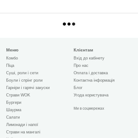
Меню
Клієнтам
Комбо
Вхід до кабінету
Піца
Про нас
Cуші, роли і сети
Оплата і доставка
Боули і спрінг роли
Контактна інформація
Гарніри і гарячі закуски
Блог
Страви WOK
Угода користувача
Бургери
Ми в соцмережах
Шаурма
Салати
Лимонади і напої
Страви на мангалі