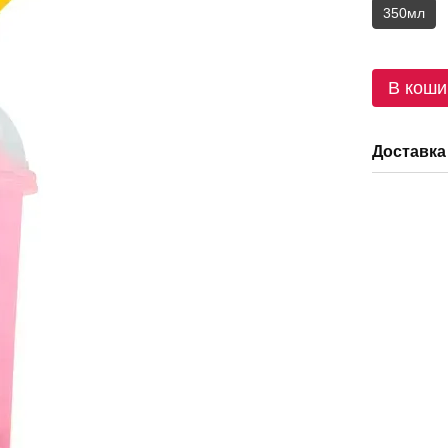
350мл
В коши
Доставка