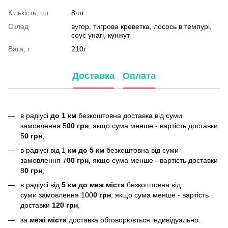
Кількість, шт
8шт
Склад
вугор, тигрова креветка, лосось в темпурі,
соус унагі, кунжут
Вага, г
210г
Доставка
Оплата
в радіусі
до 1 км
безкоштовна доставка від суми
замовлення 5
00 грн
, якщо сума менше - вартість доставки
5
0 грн
,
в радіусі від 1
км до 5 км
безкоштовна від суми
замовлення 7
00 грн
, якщо сума менше - вартість доставки
8
0 грн
,
в радіусі від
5 км до меж міста
безкоштовна від
суми замовлення 100
0 грн
, якщо сума менше - вартість
доставки
120 грн
,
за
межі міста
доставка обговорюється індивідуально.