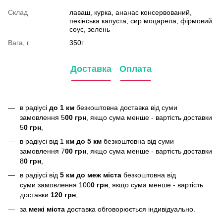
Склад
лаваш, курка, ананас консервований,
пекінська капуста, сир моцарела, фірмовий
соус, зелень
Вага, г
350г
Доставка
Оплата
в радіусі
до 1 км
безкоштовна доставка від суми
замовлення 5
00 грн
, якщо сума менше - вартість доставки
5
0 грн
,
в радіусі від 1
км до 5 км
безкоштовна від суми
замовлення 7
00 грн
, якщо сума менше - вартість доставки
8
0 грн
,
в радіусі від
5 км до меж міста
безкоштовна від
суми замовлення 100
0 грн
, якщо сума менше - вартість
доставки
120 грн
,
за
межі міста
доставка обговорюється індивідуально.