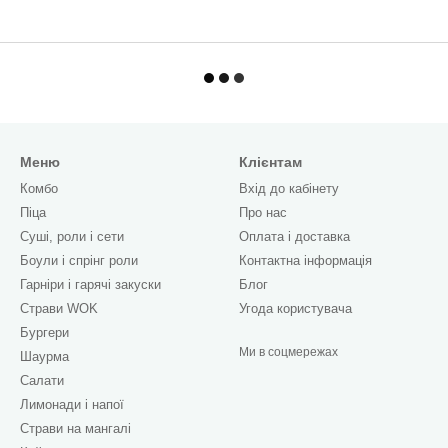
Меню
Клієнтам
Комбо
Вхід до кабінету
Піца
Про нас
Cуші, роли і сети
Оплата і доставка
Боули і спрінг роли
Контактна інформація
Гарніри і гарячі закуски
Блог
Страви WOK
Угода користувача
Бургери
Ми в соцмережах
Шаурма
Салати
Лимонади і напої
Страви на мангалі