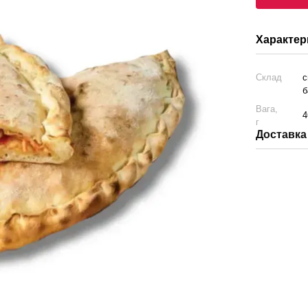
Характер
Склад
с
б
Вага,
4
г
Доставка