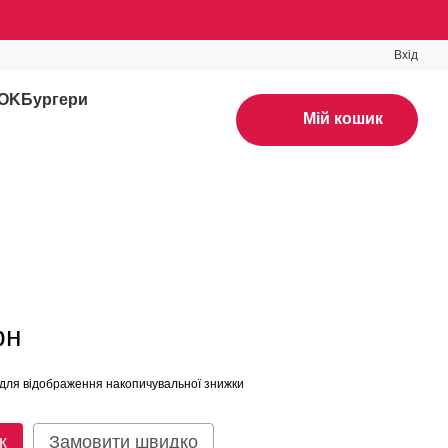
Вхід
WOK
Бургери
Мій кошик
рн
для відображення накопичувальної знижки
к
Замовити швидко