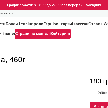
Графік роботи: з 10.00 до 22.00 без перерви і вихідних
ристувача
ети
Боули і спрінг роли
Гарніри і гарячі закуски
Страви 
 і напої
Страви на мангалі
Кейтеринг
а, 460г
180 г
Увійти
%
В коши