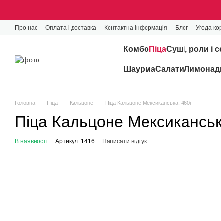
Перейти до основного контенту
Про нас
Оплата і доставка
Контактна інформація
Блог
Угода ко
Комбо
Піца
Cуші, роли і с
Шаурма
Салати
Лимонади
Головна
Піца
Кальцоне
Піца Кальцоне Мексиканська, 460г
Піца Кальцоне Мексиканськ
В наявності
Артикул: 1416
Написати відгук