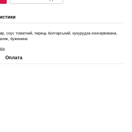
истики
ир, соус томатний, перець болгарський, кукурудза консервована,
алик, буженина
60г
Оплата