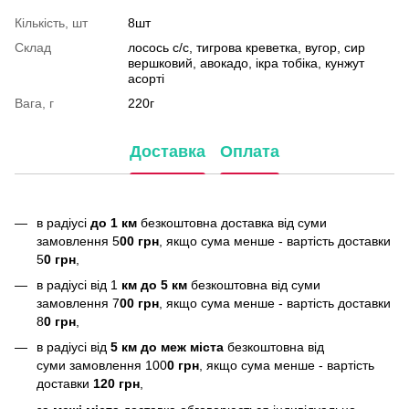
Кількість, шт
8шт
Склад
лосось с/с, тигрова креветка, вугор, сир
вершковий, авокадо, ікра тобіка, кунжут
асорті
Вага, г
220г
Доставка
Оплата
в радіусі
до 1 км
безкоштовна доставка від суми
замовлення 5
00 грн
, якщо сума менше - вартість доставки
5
0 грн
,
в радіусі від 1
км до 5 км
безкоштовна від суми
замовлення 7
00 грн
, якщо сума менше - вартість доставки
8
0 грн
,
в радіусі від
5 км до меж міста
безкоштовна від
суми замовлення 100
0 грн
, якщо сума менше - вартість
доставки
120 грн
,